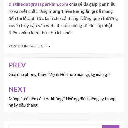
distilledatgratzparkinn.com
chia sẻ đã giúp bạn hiểu
rõ và biết chắc rằng
mùng 1 nên kiêng ăn gì
để mang
đến tài lộc, phước lành cho cả tháng. Đừng quên thường
xuyên truy cập vào website của chúng tôi để cập nhật
thêm nhiều kiến thức bổ ích nhé!
POSTED IN
TÂM LINH
PREV
Điều
hướng
Giải đáp phong thủy: Mệnh Hỏa hợp màu gì, kỵ màu gì?
bài
NEXT
viết
Mùng 1 có nên cắt tóc không? Những điều kiêng kỵ trong
ngày đầu tháng