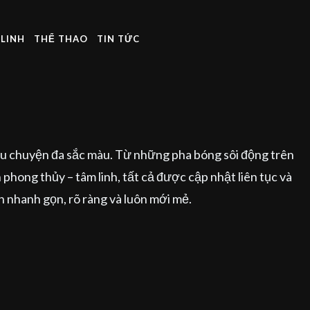
LINH
THỂ THAO
TIN TỨC
câu chuyện đa sắc màu. Từ những pha bóng sôi động trên
 phong thủy – tâm linh, tất cả được cập nhật liên tục và
h nhanh gọn, rõ ràng và luôn mới mẻ.