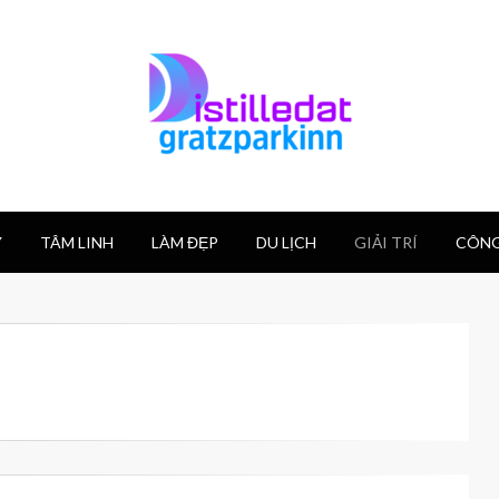
Y
TÂM LINH
LÀM ĐẸP
DU LỊCH
GIẢI TRÍ
CÔNG