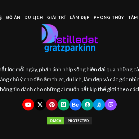
Ệ
ĐỒ ĂN
DU LỊCH
GIẢI TRÍ
LÀM ĐẸP
PHONG THỦY
TÂM 
chắt lọc mỗi ngày, phản ánh nhịp sống hiện đại qua những 
ng chú ý cho đến ẩm thực, du lịch, làm đẹp và các góc nhìn
hông tin dành cho những ai muốn bắt kịp thế giới theo các