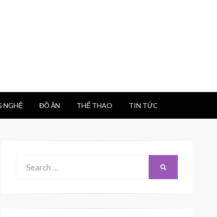
 NGHỆ
ĐỒ ĂN
THỂ THAO
TIN TỨC
Search
SEARCH
for: