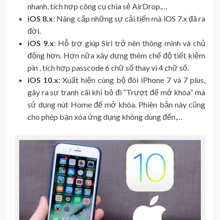
nhanh, tích hợp công cụ chia sẻ AirDrop,…
iOS 8.x
: Nâng cấp những sự cải tiến mà iOS 7.x đã ra
đời.
iOS 9.x
: Hỗ trợ giúp Siri trở nên thông minh và chủ
động hơn. Hơn nữa xây dựng thêm chế độ tiết kiệm
pin , tích hợp passcode 6 chữ số thay vì 4 chữ số.
iOS 10.x
: Xuất hiện cùng bộ đôi iPhone 7 và 7 plus,
gây ra sự tranh cãi khi bỏ đi “Trượt để mở khóa” mà
sử dụng nút Home để mở khóa. Phiên bản này cũng
cho phép bạn xóa ứng dụng không dùng đến,…