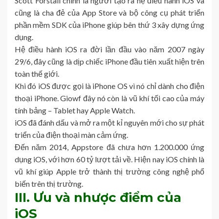
Scott Forstall chính là người tạo ra hệ điều hành iOS và
cũng là cha đẻ của App Store và bộ công cụ phát triển
phần mềm SDK của iPhone giúp bên thứ 3 xây dựng ứng
dụng.
Hệ điều hành iOS ra đời lần đầu vào năm 2007 ngày
29/6, đây cũng là dịp chiếc iPhone đầu tiên xuất hiện trên
toàn thế giới.
Khi đó iOS được gọi là iPhone OS vì nó chỉ dành cho điện
thoại iPhone. Giowf đây nó còn là vũ khí tối cao của máy
tính bảng – Tablet hay Apple Watch.
iOS đã đánh dấu và mở ra một kỉ nguyên mới cho sự phát
triển của điện thoại màn cảm ứng.
Đến năm 2014, Appstore đã chưa hơn 1.200.000 ứng
dụng iOS, với hơn 60 tỷ lượt tải về. Hiện nay iOS chính là
vũ khí giúp Apple trở thành thị trường công nghệ phổ
biến trên thị trường.
III. Ưu và nhược điểm của
iOS