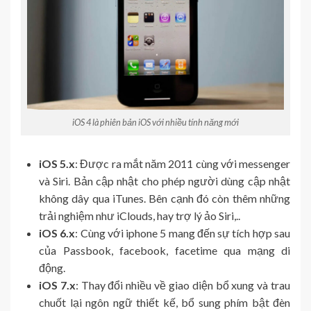
iOS 4 là phiên bản iOS với nhiều tính năng mới
iOS 5.x
: Được ra mắt năm 2011 cùng với messenger
và Siri. Bản cập nhật cho phép người dùng cập nhật
không dây qua iTunes. Bên cạnh đó còn thêm những
trải nghiệm như iClouds, hay trợ lý ảo Siri,..
iOS 6.x
: Cùng với iphone 5 mang đến sự tích hợp sau
của Passbook, facebook, facetime qua mạng di
động.
iOS 7.x
: Thay đổi nhiều về giao diện bổ xung và trau
chuốt lại ngôn ngữ thiết kế, bổ sung phím bật đèn