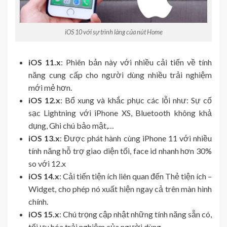
iOS 10 với sự trình làng của nút Home
iOS 11.x
: Phiên bản này với nhiều cải tiến về tính
năng cung cấp cho người dùng nhiều trải nghiệm
mới mẻ hơn.
iOS 12.x
: Bổ xung và khắc phục các lỗi như: Sự cố
sạc Lightning với iPhone XS, Bluetooth không khả
dụng, Ghi chú bảo mật,…
iOS 13.x
: Được phát hành cùng iPhone 11 với nhiều
tính năng hỗ trợ giao diện tối, face id nhanh hơn 30%
so với 12.x
iOS 14.x
: Cải tiến tiện ích liên quan đến Thẻ tiện ích –
Widget, cho phép nó xuất hiện ngay cả trên màn hình
chính.
iOS 15.x
: Chú trọng cập nhật những tính năng sẵn có,
tối ưu hóa trải nghiệm của người dùng.