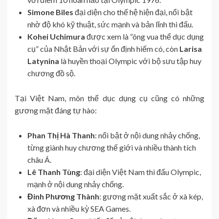
Simone Biles
đại diện cho thế hệ hiện đại, nổi bật
nhờ độ khó kỹ thuật, sức mạnh và bản lĩnh thi đấu.
Kohei Uchimura
được xem là “ông vua thể dục dụng
cụ” của Nhật Bản với sự ổn định hiếm có, còn
Larisa
Latynina
là huyền thoại Olympic với bộ sưu tập huy
chương đồ sộ.
Tại Việt Nam, môn thể dục dụng cụ cũng có những
gương mặt đáng tự hào:
Phan Thị Hà Thanh
: nổi bật ở nội dung nhảy chống,
từng giành huy chương thế giới và nhiều thành tích
châu Á.
Lê Thanh Tùng
: đại diện Việt Nam thi đấu Olympic,
mạnh ở nội dung nhảy chống.
Đinh Phương Thành
: gương mặt xuất sắc ở xà kép,
xà đơn và nhiều kỳ SEA Games.