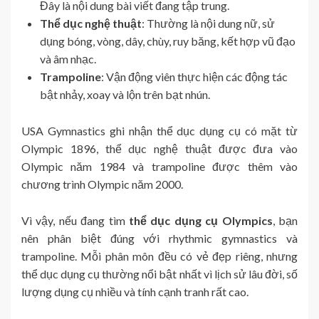
Đây là nội dung bài viết đang tập trung.
Thể dục nghệ thuật
: Thường là nội dung nữ, sử
dụng bóng, vòng, dây, chùy, ruy băng, kết hợp vũ đạo
và âm nhạc.
Trampoline
: Vận động viên thực hiện các động tác
bật nhảy, xoay và lộn trên bạt nhún.
USA Gymnastics ghi nhận thể dục dụng cụ có mặt từ
Olympic 1896, thể dục nghệ thuật được đưa vào
Olympic năm 1984 và trampoline được thêm vào
chương trình Olympic năm 2000.
Vì vậy, nếu đang tìm
thể dục dụng cụ Olympics
, bạn
nên phân biệt đúng với rhythmic gymnastics và
trampoline. Mỗi phân môn đều có vẻ đẹp riêng, nhưng
thể dục dụng cụ thường nổi bật nhất vì lịch sử lâu đời, số
lượng dụng cụ nhiều và tính cạnh tranh rất cao.