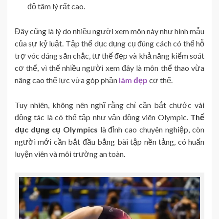
độ tâm lý rất cao.
Đây cũng là lý do nhiều người xem môn này như hình mẫu
của sự kỷ luật. Tập thể dục dụng cụ đúng cách có thể hỗ
trợ vóc dáng săn chắc, tư thế đẹp và khả năng kiểm soát
cơ thể, vì thế nhiều người xem đây là môn thể thao vừa
nâng cao thể lực vừa góp phần
làm đẹp
cơ thể.
Tuy nhiên, không nên nghĩ rằng chỉ cần bắt chước vài
động tác là có thể tập như vận động viên Olympic.
Thể
dục dụng cụ Olympics
là đỉnh cao chuyên nghiệp, còn
người mới cần bắt đầu bằng bài tập nền tảng, có huấn
luyện viên và môi trường an toàn.