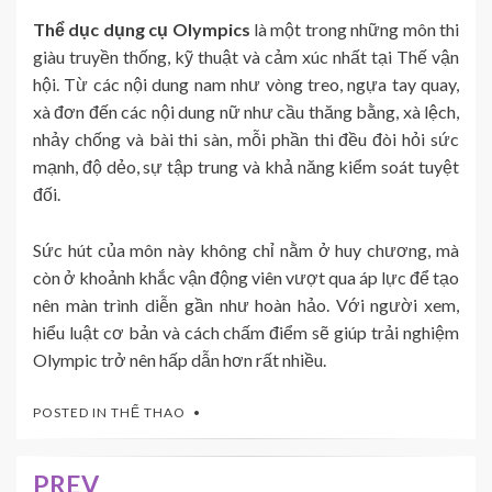
Thể dục dụng cụ Olympics
là một trong những môn thi
giàu truyền thống, kỹ thuật và cảm xúc nhất tại Thế vận
hội. Từ các nội dung nam như vòng treo, ngựa tay quay,
xà đơn đến các nội dung nữ như cầu thăng bằng, xà lệch,
nhảy chống và bài thi sàn, mỗi phần thi đều đòi hỏi sức
mạnh, độ dẻo, sự tập trung và khả năng kiểm soát tuyệt
đối.
Sức hút của môn này không chỉ nằm ở huy chương, mà
còn ở khoảnh khắc vận động viên vượt qua áp lực để tạo
nên màn trình diễn gần như hoàn hảo. Với người xem,
hiểu luật cơ bản và cách chấm điểm sẽ giúp trải nghiệm
Olympic trở nên hấp dẫn hơn rất nhiều.
POSTED IN
THỂ THAO
PREV
Điều