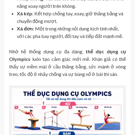
năng xoay người trên không.
Xà kép
: Kết hợp chống tay, xoay, giữ thăng bằng và
chuyển động mượt.
Xà đơn
: Một trong những nội dung kịch tính nhất,
với các pha bay người, đổi tay và tiếp đất mạnh mẽ.
Nhờ hệ thống dụng cụ đa dạng,
thể dục dụng cụ
Olympics
luôn tạo cảm giác mới mẻ. Khán giả có thể
thấy sự mềm mại ở cầu thăng bằng, sức mạnh ở vòng
treo, tốc độ ở nhảy chống và sự bùng nổ ở bài thi sàn.