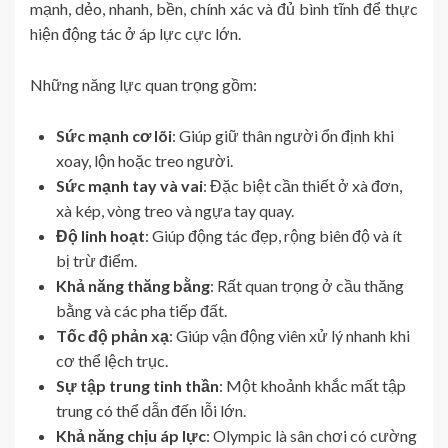
mạnh, dẻo, nhanh, bền, chính xác và đủ bình tĩnh để thực
hiện động tác ở áp lực cực lớn.
Những năng lực quan trọng gồm:
Sức mạnh cơ lõi
: Giúp giữ thân người ổn định khi
xoay, lộn hoặc treo người.
Sức mạnh tay và vai
: Đặc biệt cần thiết ở xà đơn,
xà kép, vòng treo và ngựa tay quay.
Độ linh hoạt
: Giúp động tác đẹp, rộng biên độ và ít
bị trừ điểm.
Khả năng thăng bằng
: Rất quan trọng ở cầu thăng
bằng và các pha tiếp đất.
Tốc độ phản xạ
: Giúp vận động viên xử lý nhanh khi
cơ thể lệch trục.
Sự tập trung tinh thần
: Một khoảnh khắc mất tập
trung có thể dẫn đến lỗi lớn.
Khả năng chịu áp lực
: Olympic là sân chơi có cường