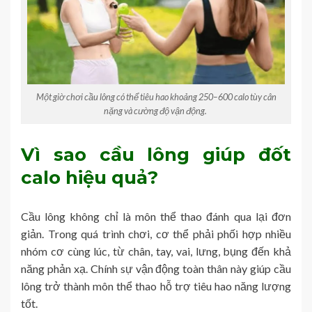
Một giờ chơi cầu lông có thể tiêu hao khoảng 250–600 calo tùy cân
nặng và cường độ vận động.
Vì sao cầu lông giúp đốt
calo hiệu quả?
Cầu lông không chỉ là môn thể thao đánh qua lại đơn
giản. Trong quá trình chơi, cơ thể phải phối hợp nhiều
nhóm cơ cùng lúc, từ chân, tay, vai, lưng, bụng đến khả
năng phản xạ. Chính sự vận động toàn thân này giúp cầu
lông trở thành môn thể thao hỗ trợ tiêu hao năng lượng
tốt.