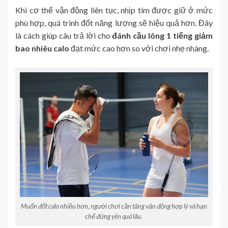
Khi cơ thể vận động liên tục, nhịp tim được giữ ở mức
phù hợp, quá trình đốt năng lượng sẽ hiệu quả hơn. Đây
là cách giúp câu trả lời cho
đánh cầu lông 1 tiếng giảm
bao nhiêu calo
đạt mức cao hơn so với chơi nhẹ nhàng.
Muốn đốt calo nhiều hơn, người chơi cần tăng vận động hợp lý và hạn
chế đứng yên quá lâu.