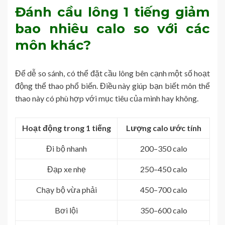
Đánh cầu lông 1 tiếng giảm
bao nhiêu calo so với các
môn khác?
Để dễ so sánh, có thể đặt cầu lông bên cạnh một số hoạt
động thể thao phổ biến. Điều này giúp bạn biết môn thể
thao này có phù hợp với mục tiêu của mình hay không.
Hoạt động trong 1 tiếng
Lượng calo ước tính
Đi bộ nhanh
200–350 calo
Đạp xe nhẹ
250–450 calo
Chạy bộ vừa phải
450–700 calo
Bơi lội
350–600 calo