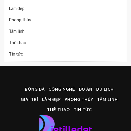
Làm đẹp
Phong thủy
Tâm linh
Thể thao
Tin tức
BÓNG ĐÁ
CÔNG NGHỆ
ĐỒ ĂN
DU LỊCH
GIẢI TRÍ
LÀM ĐẸP
PHONG THỦY
TÂM LINH
THỂ THAO
TIN TỨC