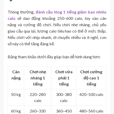
Thông thường,
đánh cầu lông 1 tiếng giảm bao nhiêu
calo
sẽ dao động khoảng 250–600 calo, tùy vào cân
nặng và cường độ chơi. Nếu chơi nhẹ nhàng, chủ yếu
giao cầu qua lại, lượng calo tiêu hao có thể ở mức thấp.
Nếu chơi với nhịp nhanh, di chuyển nhiều và ít nghỉ, con
số này có thể tăng đáng kể.
Bảng tham khảo dưới đây giúp bạn dễ hình dung hơn:
Cân
Chơi nhẹ
Chơi vừa
Chơi cường
nặng
nhàng 1
phải 1
độ cao 1
tiếng
tiếng
tiếng
50 kg
220–280
300–380
420–500 calo
calo
calo
60 kg
260–330
360–450
480–560 calo