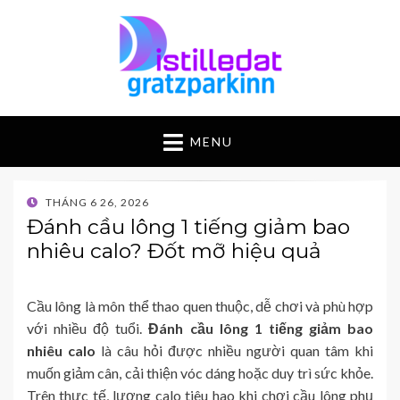
MENU
POSTED
THÁNG 6 26, 2026
ON
Đánh cầu lông 1 tiếng giảm bao
nhiêu calo? Đốt mỡ hiệu quả
Cầu lông là môn thể thao quen thuộc, dễ chơi và phù hợp
với nhiều độ tuổi.
Đánh cầu lông 1 tiếng giảm bao
nhiêu calo
là câu hỏi được nhiều người quan tâm khi
muốn giảm cân, cải thiện vóc dáng hoặc duy trì sức khỏe.
Trên thực tế, lượng calo tiêu hao khi chơi cầu lông phụ