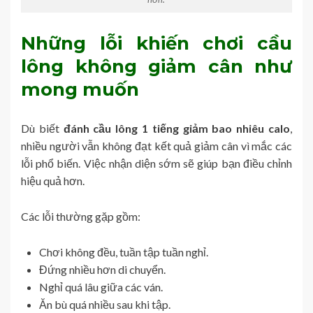
Những lỗi khiến chơi cầu
lông không giảm cân như
mong muốn
Dù biết
đánh cầu lông 1 tiếng giảm bao nhiêu calo
,
nhiều người vẫn không đạt kết quả giảm cân vì mắc các
lỗi phổ biến. Việc nhận diện sớm sẽ giúp bạn điều chỉnh
hiệu quả hơn.
Các lỗi thường gặp gồm:
Chơi không đều, tuần tập tuần nghỉ.
Đứng nhiều hơn di chuyển.
Nghỉ quá lâu giữa các ván.
Ăn bù quá nhiều sau khi tập.