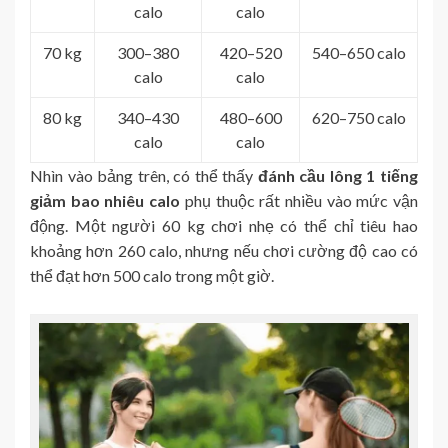
calo
calo
70 kg
300–380
420–520
540–650 calo
calo
calo
80 kg
340–430
480–600
620–750 calo
calo
calo
Nhìn vào bảng trên, có thể thấy
đánh cầu lông 1 tiếng
giảm bao nhiêu calo
phụ thuộc rất nhiều vào mức vận
động. Một người 60 kg chơi nhẹ có thể chỉ tiêu hao
khoảng hơn 260 calo, nhưng nếu chơi cường độ cao có
thể đạt hơn 500 calo trong một giờ.