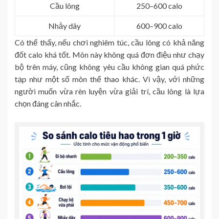
Cầu lông
250–600 calo
Nhảy dây
600–900 calo
Có thể thấy, nếu chơi nghiêm túc, cầu lông có khả năng
đốt calo khá tốt. Môn này không quá đơn điệu như chạy
bộ trên máy, cũng không yêu cầu không gian quá phức
tạp như một số môn thể thao khác. Vì vậy, với những
người muốn vừa rèn luyện vừa giải trí, cầu lông là lựa
chọn đáng cân nhắc.