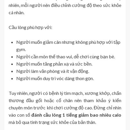
nhiên, mỗi người nên điều chỉnh cường độ theo sức khỏe
cá nhân.
Cầu lông phù hợp với:
Người muốn giảm cân nhưng không phù hợp với tập
gym.
Người cần môn thể thao vui, dễ chơi cùng bạn bè.
Người muốn tăng phản xạ và sức bền.
Người làm văn phòng và ít vận động.
Người muốn duy trì vóc dáng thon gọn.
Tuy nhiên, người có bệnh lý tim mạch, xương khớp, chấn
thương đầu gối hoặc cổ chân nên tham khảo ý kiến
chuyên môn trước khi chơi cường độ cao. Đừng chỉ nhìn
vào con số
đánh cầu lông 1 tiếng giảm bao nhiêu calo
mà bỏ qua tình trạng sức khỏe của bản thân.